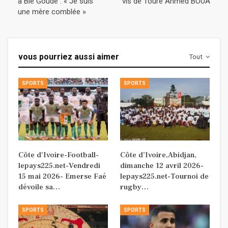
à Blé Goudé : « Je suis
vis de Touré Ahmed BOUA
une mère comblée »
vous pourriez aussi aimer
Tout
SPORTS
SPORTS
Côte d’Ivoire-Football-
Côte d’Ivoire,Abidjan,
lepays225.net-Vendredi
dimanche 12 avril 2026-
15 mai 2026- Emerse Faé
lepays225.net-Tournoi de
dévoile sa…
rugby…
SPORTS
SPORTS