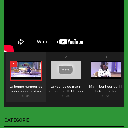
1
2
3
La bonne humeur de
La reprise de matin
Matin bonheur du 11
matin bonheur Avec
bonheur ce 10 Octobre
Octobre 2022
Flopy Mendosa
2022
03:05
26:40
23:52
CATEGORIE