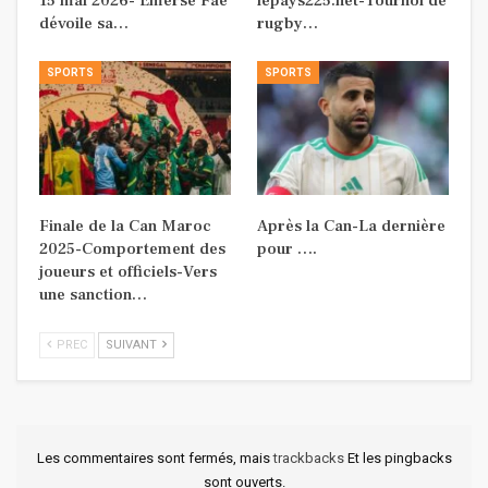
15 mai 2026- Emerse Faé
lepays225.net-Tournoi de
dévoile sa…
rugby…
SPORTS
SPORTS
Finale de la Can Maroc
Après la Can-La dernière
2025-Comportement des
pour ….
joueurs et officiels-Vers
une sanction…
PREC
SUIVANT
Les commentaires sont fermés, mais
trackbacks
Et les pingbacks
sont ouverts.