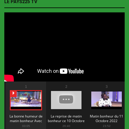
LE PAYS225 TV
1
2
3
La bonne humeur de
La reprise de matin
Matin bonheur du 11
matin bonheur Avec
bonheur ce 10 Octobre
Octobre 2022
Flopy Mendosa
2022
03:05
26:40
23:52