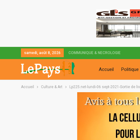
samedi, août 8, 2026
COMMUNIQUE & NECROLOGIE
Accueil
Politique
Accueil
Culture & Art
Lp225.net-lundi-06 sept-2021-Sortie de li