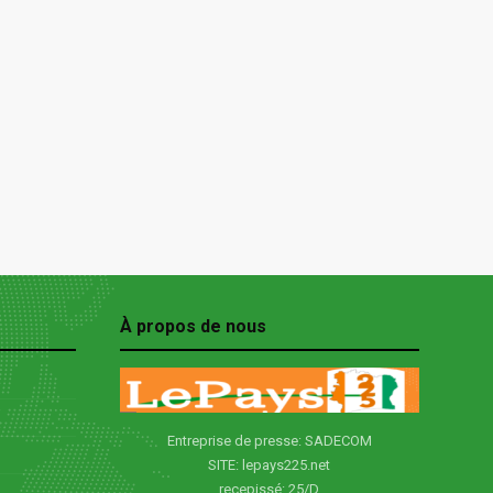
À propos de nous
Entreprise de presse: SADECOM
SITE: lepays225.net
recepissé: 25/D