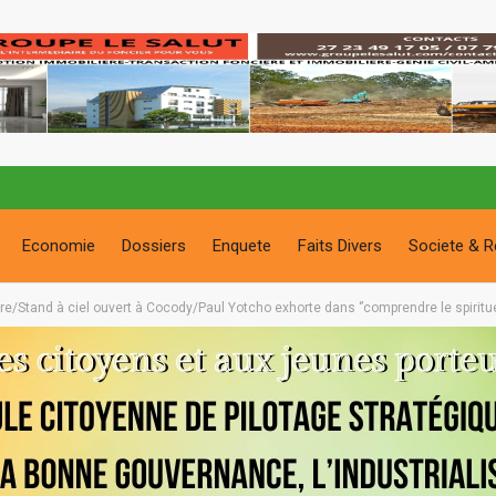
Economie
Dossiers
Enquete
Faits Divers
Societe & R
vre/Stand à ciel ouvert à Cocody/Paul Yotcho exhorte dans ‘’comprendre le spirituel