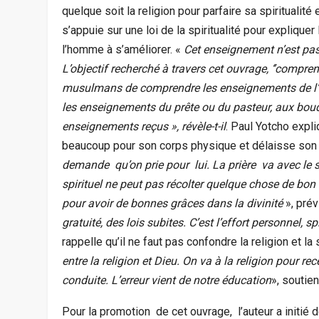
quelque soit la religion pour parfaire sa spiritualité
s’appuie sur une loi de la spiritualité pour expliqu
l’homme à s’améliorer. «
Cet enseignement n’est pas 
L’objectif recherché à travers cet ouvrage, ‘’comprend
musulmans de comprendre les enseignements de l’i
les enseignements du prête ou du pasteur, aux boud
enseignements reçus », révèle-t-il
. Paul Yotcho expl
beaucoup pour son corps physique et délaisse son 
demande qu’on prie pour lui. La prière va avec le s
spirituel ne peut pas récolter quelque chose de bon d
pour avoir de bonnes grâces dans la divinité
», prévi
gratuité, des lois subites. C’est l’effort personnel,
rappelle qu’il ne faut pas confondre la religion et la 
entre la religion et Dieu. On va à la religion pour r
conduite. L’erreur vient de notre éducation
», soutien
Pour la promotion de cet ouvrage, l’auteur a initié de