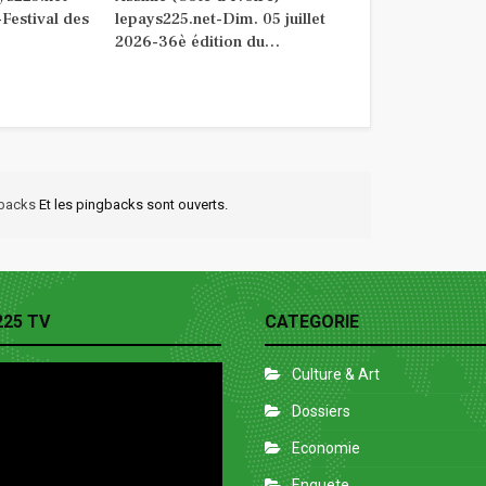
Festival des
lepays225.net-Dim. 05 juillet
2026-36è édition du…
kbacks
Et les pingbacks sont ouverts.
225 TV
CATEGORIE
Culture & Art
Dossiers
Economie
Enquete