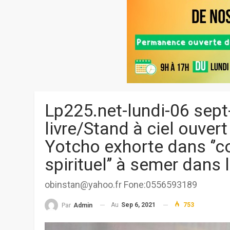
Lp225.net-lundi-06 sept
livre/Stand à ciel ouve
Yotcho exhorte dans ‘’c
spirituel’’ à semer dans l
obinstan@yahoo.fr Fone:0556593189
Au
Sep 6, 2021
753
Par
Admin