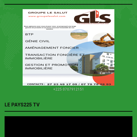
+225 0707912151
LE PAYS225 TV