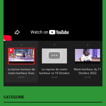
1
2
3
La bonne humeur de
La reprise de matin
Matin bonheur du 11
matin bonheur Avec
bonheur ce 10 Octobre
Octobre 2022
Flopy Mendosa
2022
03:05
26:40
23:52
CATEGORIE