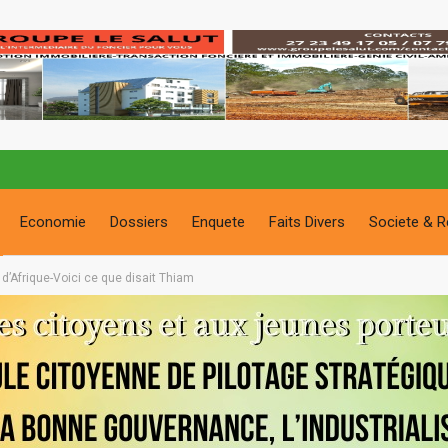
Economie
Dossiers
Enquete
Faits Divers
Societe & R
 d’Afrique-Voici ce que disait Thiam