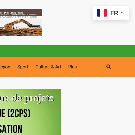
FR
egion
Sport
Culture & Art
Plus