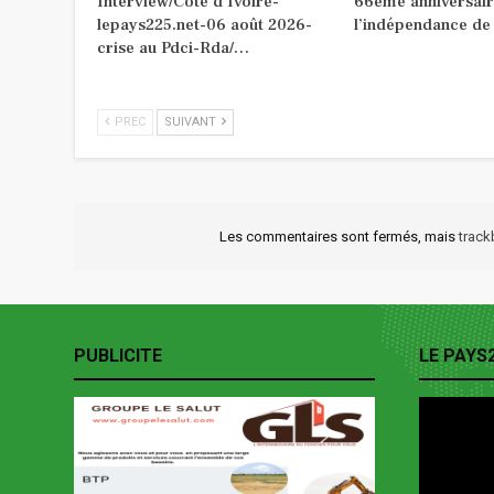
Interview/Côte d’Ivoire-
66ème anniversair
lepays225.net-06 août 2026-
l’indépendance de
crise au Pdci-Rda/…
PREC
SUIVANT
Les commentaires sont fermés, mais
trac
PUBLICITE
LE PAYS