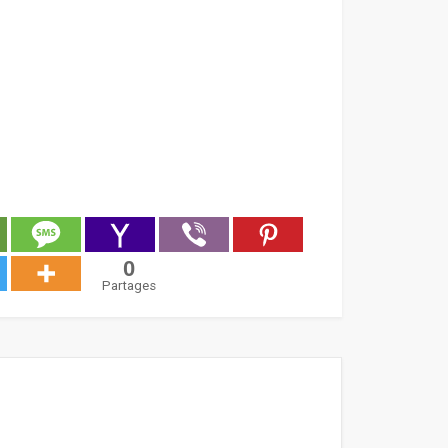
0
Partages