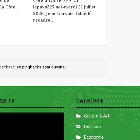
e de
Côte d’Ivoire-PPA-CI-
 la Côte…
lepays225.net-mardi 21 juillet
2026-Jean-Gervais Tchiédé
recadre…
kbacks
Et les pingbacks sont ouverts.
225 TV
CATEGORIE
Culture & Art
Dossiers
Economie