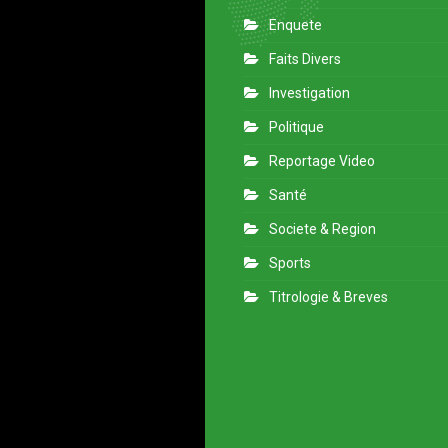
Enquete
Faits Divers
Investigation
Politique
Reportage Video
Santé
Societe & Region
Sports
Titrologie & Breves