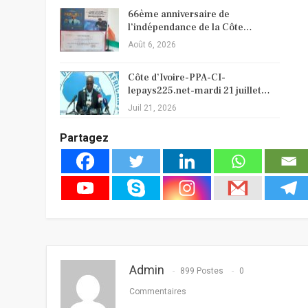
66ème anniversaire de
l’indépendance de la Côte…
Août 6, 2026
Côte d’Ivoire-PPA-CI-
lepays225.net-mardi 21 juillet…
Juil 21, 2026
Partagez
Admin
899 Postes
0
Commentaires