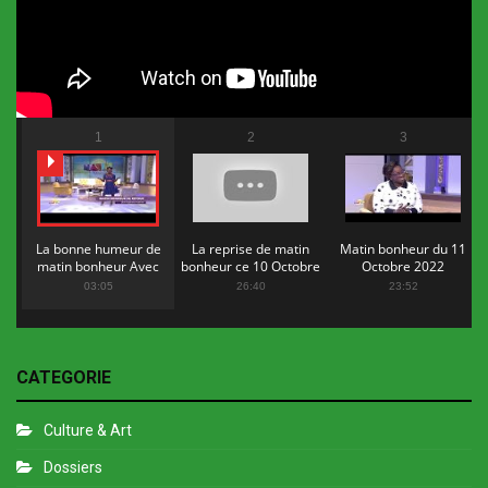
1
2
3
La bonne humeur de
La reprise de matin
Matin bonheur du 11
matin bonheur Avec
bonheur ce 10 Octobre
Octobre 2022
Flopy Mendosa
2022
03:05
26:40
23:52
CATEGORIE
Culture & Art
Dossiers