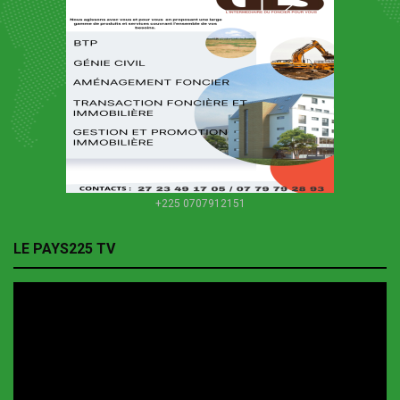
+225 0707912151
LE PAYS225 TV