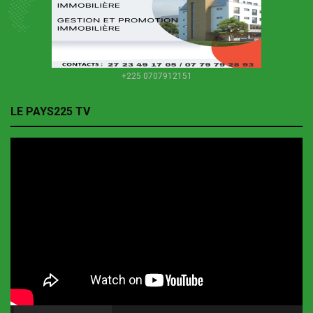
+225 0707912151
LE PAYS225 TV