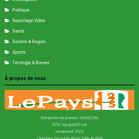
Politique
Reportage Video
Santé
Societe & Region
Sports
Titrologie & Breves
À propos de nous
Entreprise de presse: SADECOM
SITE: lepays225.net
recepissé: 25/D
Directeur de publication: SAN AUBIN