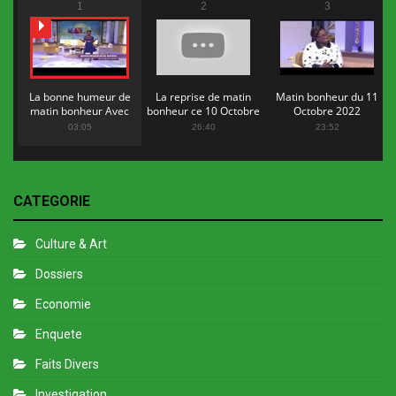
1
2
3
La bonne humeur de
La reprise de matin
Matin bonheur du 11
matin bonheur Avec
bonheur ce 10 Octobre
Octobre 2022
Flopy Mendosa
2022
03:05
26:40
23:52
CATEGORIE
Culture & Art
Dossiers
Economie
Enquete
Faits Divers
Investigation