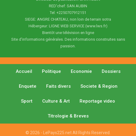
RED'chef: SAN AUBIN
Tel: +2250707912151
SIEGE: ANGRE CHATEAU, non loin de terrain sotra
Hébergeur: LIGNE WEB SERVICE (www.lws.fr)
Bientôt une télévision en ligne
Site d'informations générales. Des informations construites sans
passion.
Accueil
Politique
Economie
Dossiers
Enquete
Faits divers
Societe & Region
Sport
Culture & Art
Reportage video
Titrologie & Breves
© 2026 - LePays225.net All Rights Reserved.