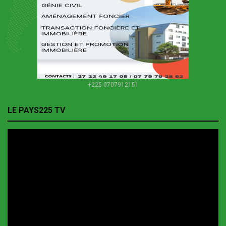
+225 0707912151
LE PAYS225 TV