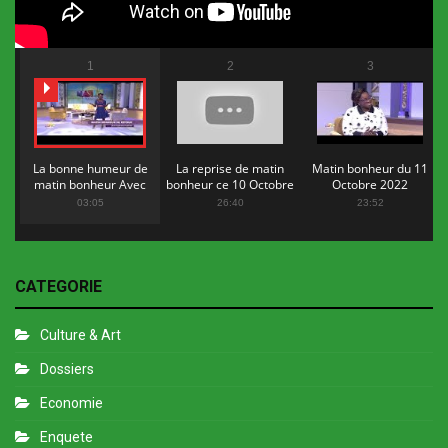
1
2
3
La bonne humeur de
La reprise de matin
Matin bonheur du 11
matin bonheur Avec
bonheur ce 10 Octobre
Octobre 2022
Flopy Mendosa
2022
03:05
26:40
23:52
CATEGORIE
Culture & Art
Dossiers
Economie
Enquete