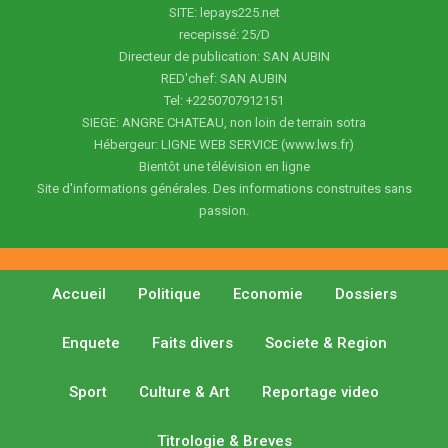
SITE: lepays225.net
recepissé: 25/D
Directeur de publication: SAN AUBIN
RED'chef: SAN AUBIN
Tel: +2250707912151
SIEGE: ANGRE CHATEAU, non loin de terrain sotra
Hébergeur: LIGNE WEB SERVICE (www.lws.fr)
Bientôt une télévision en ligne
Site d'informations générales. Des informations construites sans
passion.
Accueil
Politique
Economie
Dossiers
Enquete
Faits divers
Societe & Region
Sport
Culture & Art
Reportage video
Titrologie & Breves